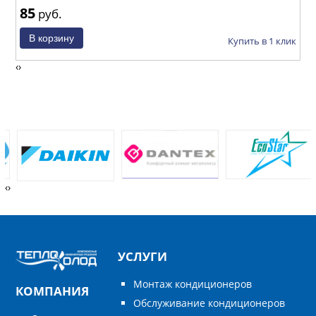
85
1
руб.
ик
Купить в 1 клик
‹
›
‹
›
УСЛУГИ
Монтаж кондиционеров
КОМПАНИЯ
Обслуживание кондиционеров