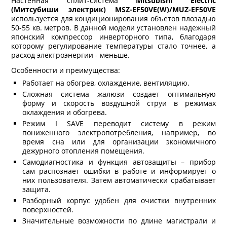
Настенная сплит-система
Mitsubishi Electric
(Митсубиши электрик) MSZ-EF50VE(W)/MUZ-EF50VE
используется для кондиционирования объетов плозадью
50-55 кв. метров. В данной модели установлен надежный
японский компрессор инверторного типа, благодаря
которому регулирование температуры стало точнее, а
расход электроэнергии - меньше.
Особенности и преимущества:
Работает на обогрев, охлаждение, вентиляцию.
Сложная система жалюзи создает оптимальную
форму и скорость воздушной струи в режимах
охлаждения и обогрева.
Режим I SAVE переводит систему в режим
пониженного электропотребления, например, во
время сна или для организации экономичного
дежурного отопления помещения.
Самодиагностика и функция автозащиты – прибор
сам распознает ошибки в работе и информирует о
них пользователя. Затем автоматически срабатывает
защита.
Разборный корпус удобен для очистки внутренних
поверхностей.
Значительные возможности по длине магистрали и