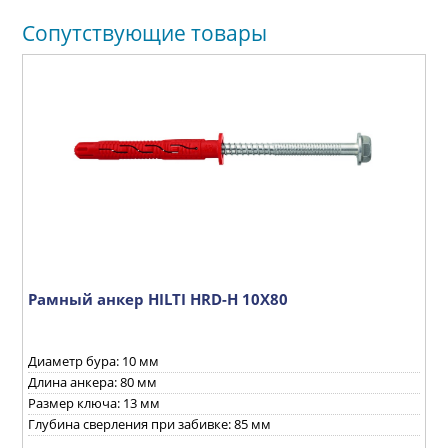
Сопутствующие товары
Рамный анкер HILTI HRD-H 10X80
Г
Х
Диаметр бура: 10 мм
кг
И
Длина анкера: 80 мм
Е
Размер ключа: 13 мм
Глубина сверления при забивке: 85 мм