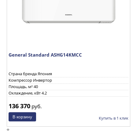
General Standard ASHG14KMСС
M
Страна бренда Япония
С
Компрессор Инвертор
П
Площадь, м² 40
К
Охлаждение, кВт 4.2
П
136 370
1
руб.
ик
Купить в 1 клик
‹
›