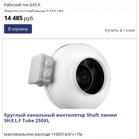
Рабочий ток 0,65 А
Электропотребление 0,152 кВт
14 485
руб.
Уровень звуковой мощности через корпус при ηmax 71/70/52
дБ(А)
Частота вращения 2500 об/мин
Купить в 1 клик
Круглый канальный вентилятор Shuft линии
SH.E.L.F Tube 250XL
максимальном расходе
1100
/0 м3/ч / Па