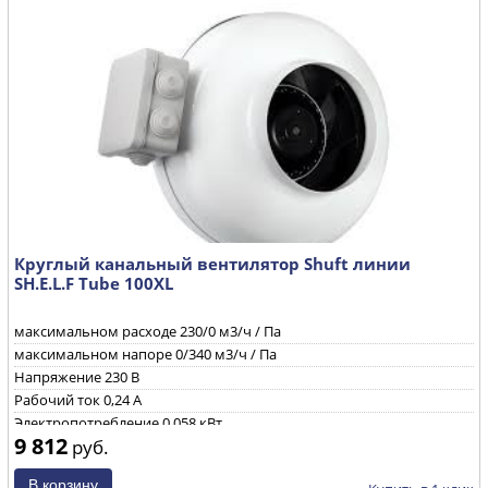
Круглый канальный вентилятор Shuft линии
SH.E.L.F Tube 100XL
максимальном расходе
230/0 м3/ч / Па
максимальном напоре
0/340 м3/ч / Па
Напряжение
230 B
Рабочий ток
0,24 А
Электропотребление
0,058 кВт
9 812
руб.
Уровень звуковой мощности через корпус при ηmax
65/64/50
дБ(А)