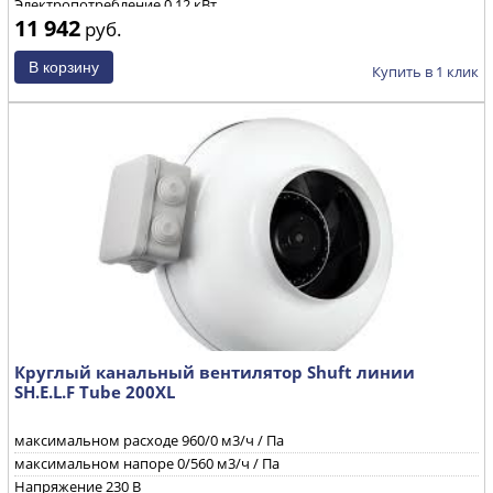
Электропотребление
0,12 кВт
11 942
руб.
Уровень звуковой мощности через корпус при ηmax
74
/72/52
дБ(А)
Частота вращения
2650 об/мин
Купить в 1 клик
Круглый канальный вентилятор Shuft линии
SH.E.L.F Tube 200XL
максимальном расходе 960/0 м3/ч / Па
максимальном напоре 0/560 м3/ч / Па
Напряжение 230 B