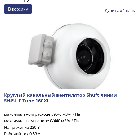
дБ(А)
Частота вращения
2600 об/мин
Купить в 1 клик
Круглый канальный вентилятор Shuft линии
SH.E.L.F Tube 160XL
максимальном расходе
595
/0 м3/ч / Па
максимальном напоре
0/440 м3/ч / Па
Напряжение
230 B
Рабочий ток
0,53 А