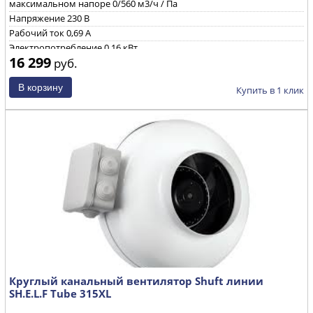
максимальном напоре
0/560 м3/ч / Па
Напряжение
230 B
Рабочий ток
0,69 А
Электропотребление
0,16 кВт
16 299
руб.
Уровень звуковой мощности через корпус при ηmax
71/70/52
дБ(А)
Частота вращения
2480 об/мин
Купить в 1 клик
Круглый канальный вентилятор Shuft линии
SH.E.L.F Tube 315XL