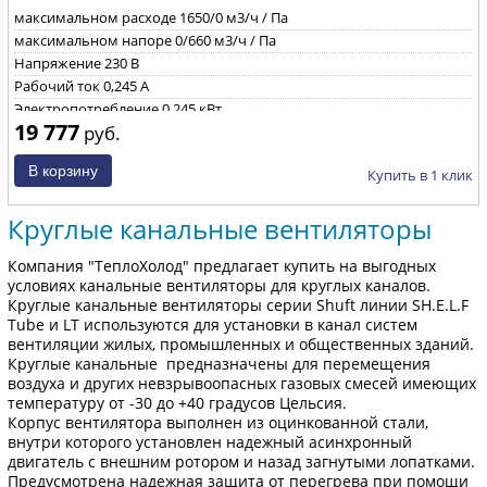
максимальном расходе
1650/0 м3/ч / Па
максимальном напоре
0/660 м3/ч / Па
Напряжение
230 B
Рабочий ток
0,245 А
Электропотребление
0,245 кВт
19 777
руб.
Уровень звуковой мощности через корпус при ηmax
74/73/60
дБ(А)
Частота вращения
2480 об/мин
Купить в 1 клик
Круглые канальные вентиляторы
Компания "ТеплоХолод" предлагает купить на выгодных
условиях канальные вентиляторы для круглых каналов.
Круглые канальные вентиляторы серии Shuft линии SH.E.L.F
Tube и LT используются для установки в канал систем
вентиляции жилых, промышленных и общественных зданий.
Круглые канальные предназначены для перемещения
воздуха и других невзрывоопасных газовых смесей имеющих
температуру от -30 до +40 градусов Цельсия.
Корпус вентилятора выполнен из оцинкованной стали,
внутри которого установлен надежный асинхронный
двигатель с внешним ротором и назад загнутыми лопатками.
Предусмотрена надежная защита от перегрева при помощи