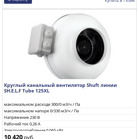
Частота вращения
2580 об/мин
Купить в 1 клик
Круглый канальный вентилятор Shuft линии
SH.E.L.F Tube 125XL
максимальном расходе
300/0 м3/ч / Па
максимальном напоре
0/330 м3/ч / Па
Напряжение
230 B
Рабочий ток
0,26 А
Электропотребление
0,065 кВт
10 420
руб.
Уровень звуковой мощности через корпус при ηmax
69/68/50