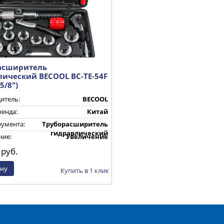
асширитель
лический BECOOL BC-TE-54F
 5/8")
итель:
BECOOL
ренда:
Китай
румента:
Труборасширитель
гидравлический
ие:
Увеличение
диаметра медных
руб.
труб
Купить в 1 клик