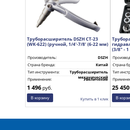
Труборасширитель DSZH CT-23
Трубор
(WK-622) (ручной, 1/4'-7/8' (6-22 мм)
гидрав
(3/8" - 1
Производитель:
DSZH
Производ
Страна бренда:
Китай
Страна б
Тип инструмента:
Труборасширитель
Тип инст
механический
Применение:
Увеличение
Применен
диаметра медных
1 496
25 450
руб.
труб
Купить в 1 клик