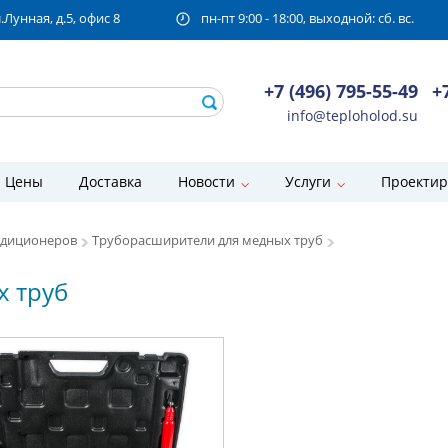
унная, д.5, офис 8
пн-пт 9:00 - 18:00, выходной: сб. вс.
+7 (496) 795-55-49
+
info@teploholod.su
Цены
Доставка
Новости
Услуги
Проектир
ндиционеров
Труборасширители для медных труб
х труб