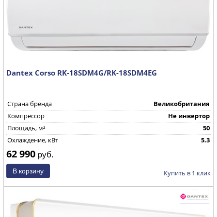
Dantex Corso RK-18SDM4G/RK-18SDM4EG
Страна бренда
Великобритания
Компрессор
Не инвертор
Площадь, м²
50
Охлаждение, кВт
5.3
62 990
руб.
Купить в 1 клик