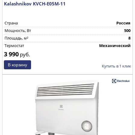
Kalashnikov KVCH-E05M-11
Страна
Россия
Mощность, Вт
500
Площадь, м²
8
Термостат
Механический
3 990
руб.
Купить в 1 клик