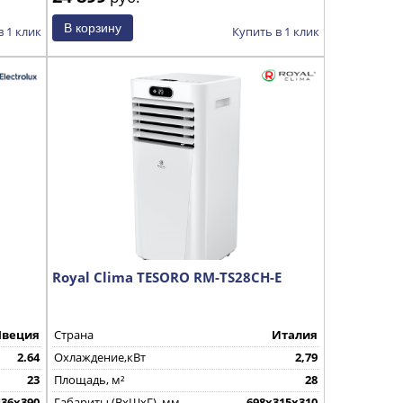
в 1 клик
Купить в 1 клик
Royal Clima TESORO RM-TS28CH-E
веция
Страна
Италия
2.64
Охлаждение,кВт
2,79
23
Площадь, м²
28
436x390
Габариты (ВхШхГ), мм
698х315х310