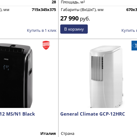
28
Площадь, м²
), мм
715x345x375
Габариты (ВхШхГ), мм
670х
27 990
руб.
Купить в 1 клик
Купить 
12 MS/N1 Black
General Climate GCP-12HRC
Италия
Страна