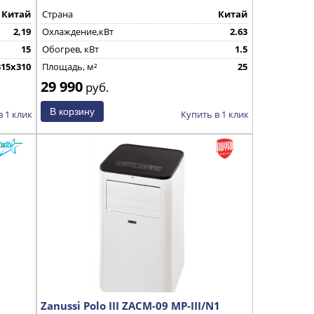
Китай
Страна
Китай
2,19
Охлаждение,кВт
2.63
15
Обогрев, кВт
1.5
315x310
Площадь, м²
25
29 990
руб.
в 1 клик
Купить в 1 клик
Zanussi Polo III ZACM-09 MP-III/N1