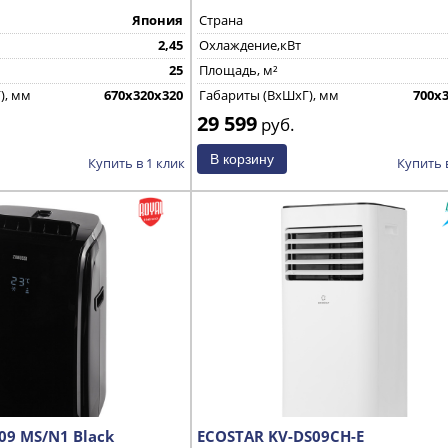
Япония
Страна
2,45
Охлаждение,кВт
25
Площадь, м²
), мм
670х320х320
Габариты (ВхШхГ), мм
700x
29 599
руб.
Купить в 1 клик
Купить 
09 MS/N1 Black
ECOSTAR KV-DS09CH-E