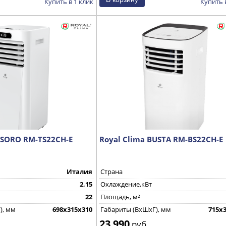
Купить в 1 клик
Купить 
ESORO RM-TS22CH-E
Royal Clima BUSTA RM-BS22CH-E
Италия
Страна
2,15
Охлаждение,кВт
22
Площадь, м²
), мм
698х315х310
Габариты (ВхШхГ), мм
715х
23 990
руб.