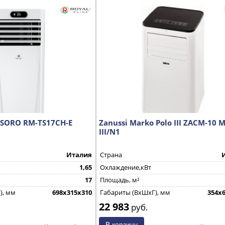
ESORO RM-TS17CH-E
Zanussi Marko Polo III ZACM-10 M
III/N1
Италия
Страна
1,65
Охлаждение,кВт
17
Площадь, м²
), мм
698х315х310
Габариты (ВхШхГ), мм
354x
22 983
руб.