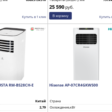
25 590
руб.
Купить в 1 клик
Купить 
USTA RM-BS28CH-E
Hisense AP-07CR4GKWS00
Китай
Страна
2,79
Охлаждение,кВт