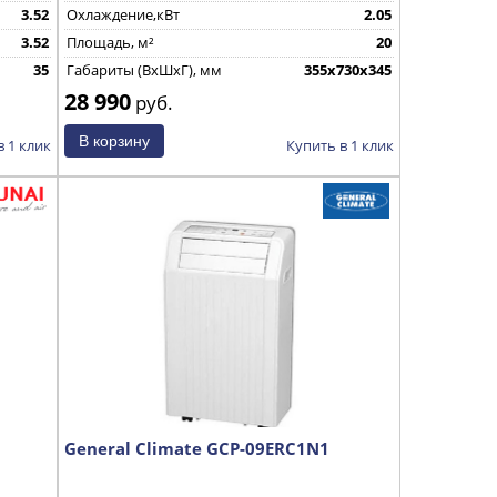
3.52
Охлаждение,кВт
2.05
3.52
Площадь, м²
20
35
Габариты (ВхШхГ), мм
355x730x345
28 990
руб.
в 1 клик
Купить в 1 клик
General Climate GCP-09ERC1N1