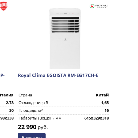
P-
Royal Clima EGOISTA RM-EG17CH-E
Италия
Страна
Китай
2.78
Охлаждение,кВт
1,65
30
Площадь, м²
16
698x338
Габариты (ВхШхГ), мм
615х329х318
22 990
руб.