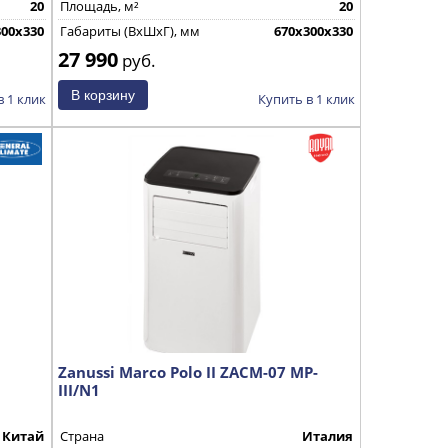
20
Площадь, м²
20
300х330
Габариты (ВхШхГ), мм
670х300х330
27 990
руб.
в 1 клик
Купить в 1 клик
Zanussi Marco Polo II ZACM-07 MP-
III/N1
Китай
Страна
Италия