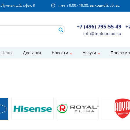
унная, д.5, офис 8
пн-пт 9:00 - 18:00, выходной: сб. вс.
+7 (496) 795-55-49
+
info@teploholod.su
Цены
Доставка
Новости
Услуги
Проектир