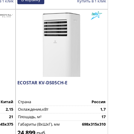
в 1 клик
Купить в 1 клик
ECOSTAR KV-DS05CH-E
Китай
Страна
Россия
2,15
Охлаждение,кВт
1,7
21
Площадь, м²
17
345х375
Габариты (ВхШхГ), мм
698х315х310
24 899
руб.