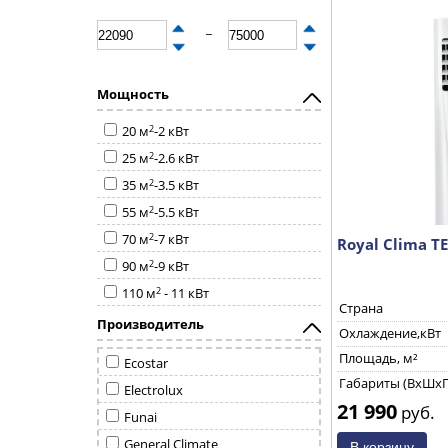
_
Мощность
2
20 м
-2 кВт
2
25 м
-2.6 кВт
2
35 м
-3.5 кВт
2
55 м
-5.5 кВт
2
70 м
-7 кВт
Royal Clima T
2
90 м
-9 кВт
2
110 м
- 11 кВт
Страна
Производитель
Охлаждение,кВт
Площадь, м²
Ecostar
Габариты (ВхШхГ
Electrolux
21 990
руб.
Funai
General Climate