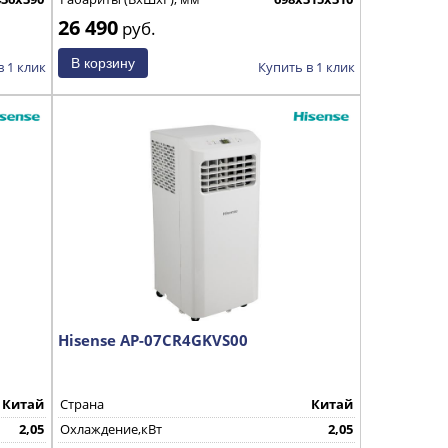
26 490
руб.
в 1 клик
Купить в 1 клик
Hisense AP-07CR4GKVS00
Китай
Страна
Китай
2,05
Охлаждение,кВт
2,05