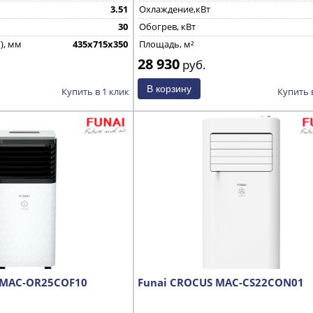
3.51
Охлаждение,кВт
30
Обогрев, кВт
), мм
435х715х350
Площадь, м²
28 930
руб.
Купить в 1 клик
Купить 
 MAC-OR25COF10
Funai CROCUS MAC-CS22CON01