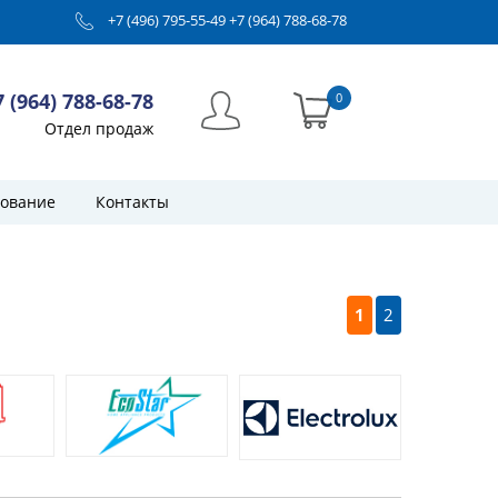
+7 (496) 795-55-49
+7 (964) 788-68-78
7 (964) 788-68-78
0
Отдел продаж
ование
Контакты
1
2