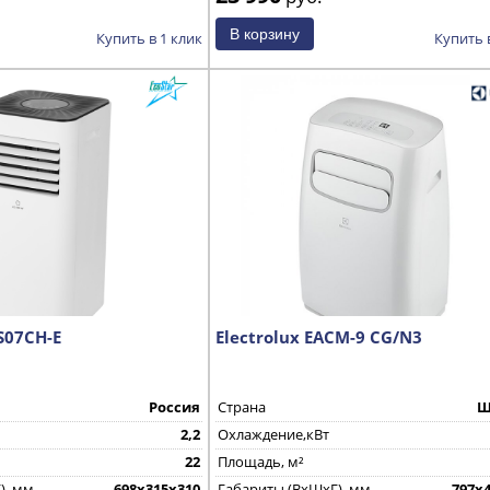
Купить в 1 клик
Купить 
S07CH-E
Electrolux EACM-9 CG/N3
Россия
Страна
Ш
2,2
Охлаждение,кВт
22
Площадь, м²
), мм
698х315х310
Габариты (ВхШхГ), мм
797x