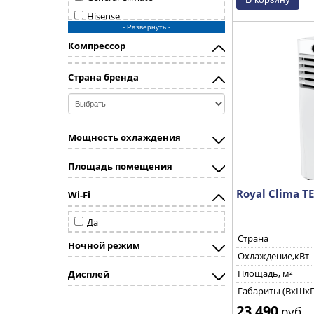
Hisense
- Развернуть -
Royal Clima
Компрессор
zanussi
Страна бренда
Мощность охлаждения
Площадь помещения
Royal Clima T
Wi-Fi
Да
Страна
Ночной режим
Охлаждение,кВт
Площадь, м²
Дисплей
Габариты (ВхШхГ
23 490
руб.