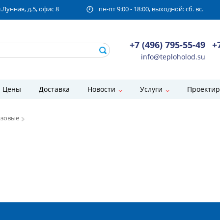
унная, д.5, офис 8
пн-пт 9:00 - 18:00, выходной: сб. вс.
+7 (496) 795-55-49
+
info@teploholod.su
Цены
Доставка
Новости
Услуги
Проектир
азовые