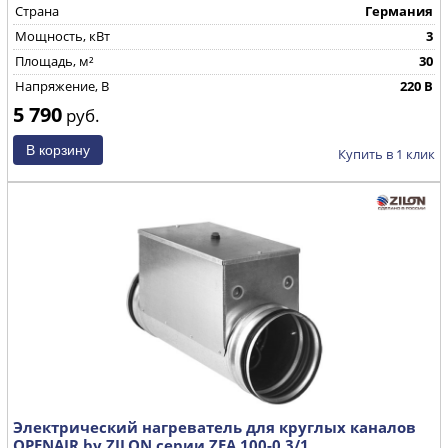
Страна
Германия
Мощность, кВт
3
Площадь, м²
30
Напряжение, В
220 В
5 790
руб.
Купить в 1 клик
Электрический нагреватель для круглых каналов
OPENAIR by ZILON серии ZEA 100-0,3/1