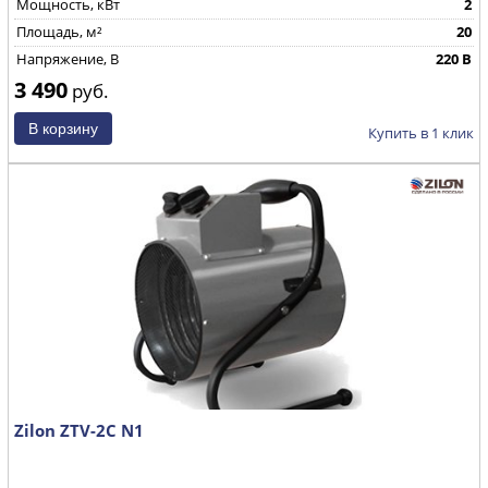
Мощность, кВт
2
Площадь, м²
20
Напряжение, В
220 В
3 490
руб.
Купить в 1 клик
Zilon ZTV-2С N1