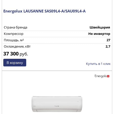
Energolux LAUSANNE SAS09L4-A/SAU09L4-A
Страна бренда
Швейцария
Компрессор
Не инвертор
Площадь, м²
27
Охлаждение, кВт
2,7
37 300
руб.
Купить в 1 клик