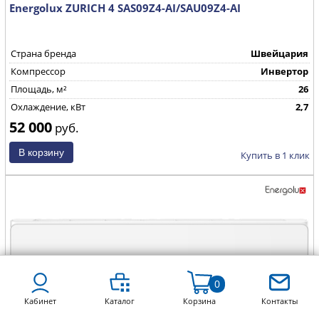
Energolux ZURICH 4 SAS09Z4-AI/SAU09Z4-AI
Страна бренда
Швейцария
Компрессор
Инвертор
Площадь, м²
26
Охлаждение, кВт
2,7
52 000
руб.
Купить в 1 клик
0
Кабинет
Каталог
Корзина
Контакты