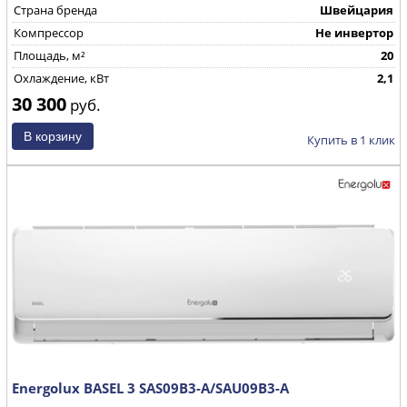
Страна бренда
Швейцария
Компрессор
Не инвертор
Площадь, м²
20
Охлаждение, кВт
2,1
30 300
руб.
Купить в 1 клик
Energolux BASEL 3 SAS09B3-A/SAU09B3-A