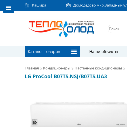
Кашира
Домодедово мкр.Западный ул.Л
Каталог товаров
Наши объекты
Главная
Кондиционеры
Настенные кондиционеры
LG ProCool B07TS.NSJ/B07TS.UA3