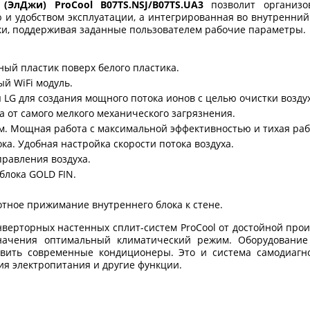
 (ЭлДжи) ProCool B07TS.NSJ/B07TS.UA3
позволит организо
 и удобством эксплуатации, а интегрированная во внутренний
ки, поддерживая заданные пользователем рабочие параметры.
ый пластик поверх белого пластика.
й WiFi модуль.
я LG для создания мощного потока ионов с целью очистки возду
 от самого мелкого механического загрязнения.
. Мощная работа с максимальной эффективностью и тихая раб
а. Удобная настройка скорости потока воздуха.
равления воздуха.
блока GOLD FIN.
отное прижимание внутреннего блока к стене.
верторных настенных сплит-систем ProCool от достойной про
значения оптимальный климатический режим. Оборудовани
авить современные кондиционеры. Это и система самодиагн
ия электропитания и другие функции.