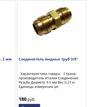
, 2 мм
Соединитель медных труб 3/8"
Соединит
Характеристики товара: Страна-
Характери
производитель Италия Соединение
производи
Резьба Диаметр 9.5 мм Вес 0.27 кг
Резьба Диа
Единицы измерения шт.
Единицы и
180
280
руб.
руб.