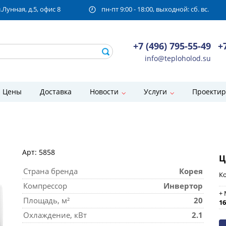
унная, д.5, офис 8
пн-пт 9:00 - 18:00, выходной: сб. вс.
+7 (496) 795-55-49
+
info@teploholod.su
Цены
Доставка
Новости
Услуги
Проектир
Арт: 5858
Ц
Страна бренда
Корея
Ко
Компрессор
Инвертор
+ 
Площадь, м²
20
16
Охлаждение, кВт
2.1