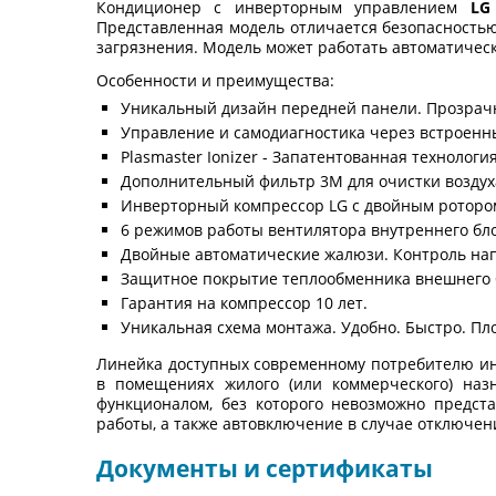
Кондиционер с инверторным управлением
LG
Представленная модель отличается безопасностью
загрязнения. Модель может работать автоматичес
Особенности и преимущества:
Уникальный дизайн передней панели. Прозрачн
Управление и самодиагностика через встроенны
Plasmaster Ionizer - Запатентованная технологи
Дополнительный фильтр 3M для очистки воздуха
Инверторный компрессор LG с двойным ротором
6 режимов работы вентилятора внутреннего блок
Двойные автоматические жалюзи. Контроль нап
Защитное покрытие теплообменника внешнего 
Гарантия на компрессор 10 лет.
Уникальная схема монтажа. Удобно. Быстро. Пл
Линейка доступных современному потребителю ин
в помещениях жилого (или коммерческого) на
функционалом, без которого невозможно предст
работы, а также автовключение в случае отключен
Документы и сертификаты