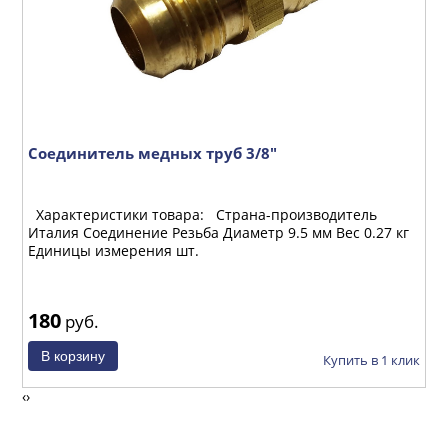
Соединитель медных труб 3/8"
Г
Характеристики товара: Страна-производитель
Х
Италия Соединение Резьба Диаметр 9.5 мм Вес 0.27 кг
И
Единицы измерения шт.
Е
180
1
руб.
ик
Купить в 1 клик
‹
›