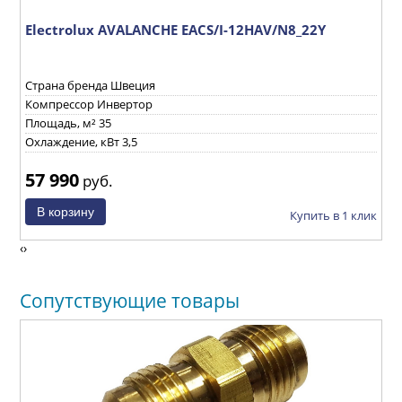
Electrolux AVALANCHE EACS/I-12HAV/N8_22Y
E
Страна бренда Швеция
С
Компрессор Инвертор
К
Площадь, м² 35
П
Охлаждение, кВт 3,5
О
57 990
1
руб.
ик
Купить в 1 клик
‹
›
Сопутствующие товары