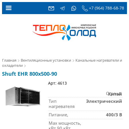
+7 (964) 788-68-78
Главная
Вентиляционные установки
Канальные нагреватели и
охладители
Shuft EHR 800x500-90
Арт: 4613
Страна
Китай
Тип
Электрический
нагревателя
Питание,
400/3 В
Max мощность,
кВт 90 кВт