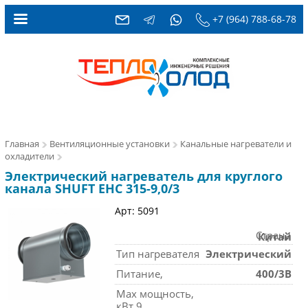
+7 (964) 788-68-78
Главная
Вентиляционные установки
Канальные нагреватели и
охладители
Электрический нагреватель для круглого
канала SHUFT EHC 315-9,0/3
Арт: 5091
Страна
Китай
Тип нагревателя
Электрический
Питание,
400/3В
Max мощность,
кВт 9