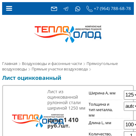
+7 (964) 788-68-78
Главная
Воздуховоды и фасонные части
Прямоугольные
воздуховоды
Прямые участки воздуховода
Лист оцинкованный
Лист из
Ширина A, мм
оцинкованной
рулонной стали
Толщина и
шириной 1250 мм
тип металла,
мм
1 410
Цена:
Длина L, мм
руб./шт.
Количество,