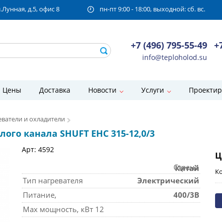
унная, д.5, офис 8
пн-пт 9:00 - 18:00, выходной: сб. вс.
+7 (496) 795-55-49
+
info@teploholod.su
Цены
Доставка
Новости
Услуги
Проектир
ватели и охладители
ого канала SHUFT EHC 315-12,0/3
Арт: 4592
Ц
Страна
Китай
Ко
Тип нагревателя
Электрический
Питание,
400/3В
Max мощность, кВт 12