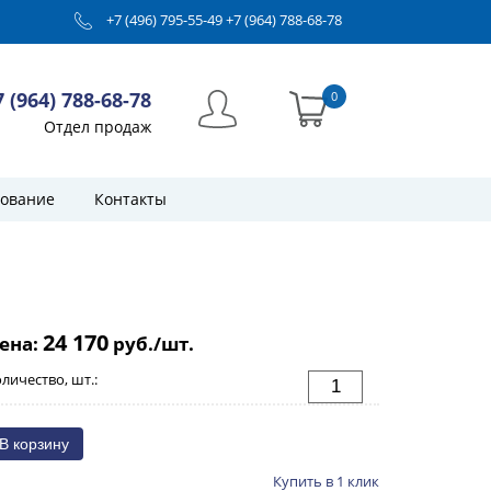
+7 (496) 795-55-49
+7 (964) 788-68-78
7 (964) 788-68-78
0
Отдел продаж
ование
Контакты
24 170
ена:
руб./шт.
личество, шт.:
Купить в 1 клик