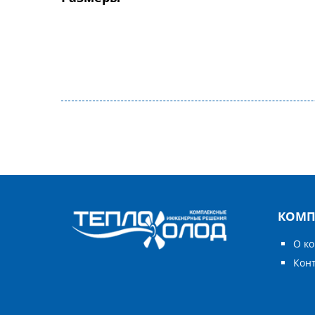
КОМП
О к
Кон